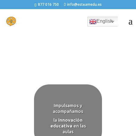
Reproductor de vídeo
877 016 750
info@esteamedu.es
English
Impulsamos y
acompañamos
la
innovación
educativa
en las
aulas