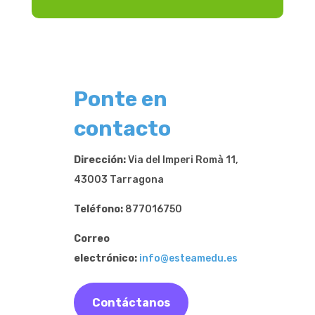
Ponte en
contacto
Dirección:
Via del Imperi Romà 11,
43003 Tarragona
Teléfono:
877016750
Correo
electrónico:
info@esteamedu.es
Contáctanos